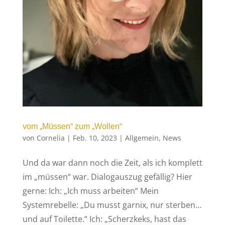
vom „Müssen“ zum „Wollen“
von
Cornelia
|
Feb. 10, 2023
|
Allgemein
,
News
Und da war dann noch die Zeit, als ich komplett
im „müssen“ war. Dialogauszug gefällig? Hier
gerne: Ich: „Ich muss arbeiten“ Mein
Systemrebelle: „Du musst garnix, nur sterben…
und auf Toilette.“ Ich: „Scherzkeks, hast das