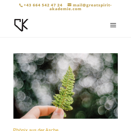
+43 664 542 47 24
mail@greatspirit-
akademie.com
Phönix aus der Asche